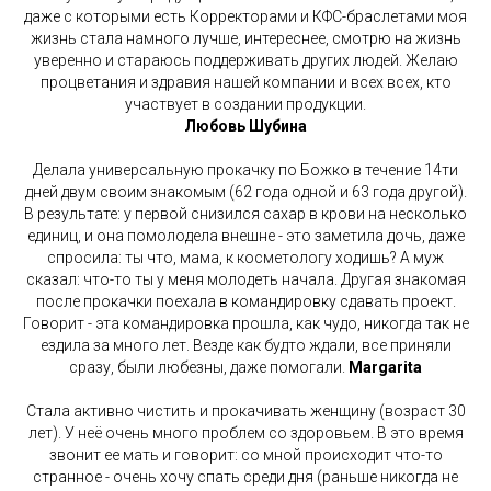
даже с которыми есть Корректорами и КФС-браслетами моя
жизнь стала намного лучше, интереснее, смотрю на жизнь
уверенно и стараюсь поддерживать других людей. Желаю
процветания и здравия нашей компании и всех всех, кто
участвует в создании продукции.
Любовь Шубина
Делала универсальную прокачку по Божко в течение 14ти
дней двум своим знакомым (62 года одной и 63 года другой).
В результате: у первой снизился сахар в крови на несколько
единиц, и она помолодела внешне - это заметила дочь, даже
спросила: ты что, мама, к косметологу ходишь? А муж
сказал: что-то ты у меня молодеть начала. Другая знакомая
после прокачки поехала в командировку сдавать проект.
Говорит - эта командировка прошла, как чудо, никогда так не
ездила за много лет. Везде как будто ждали, все приняли
сразу, были любезны, даже помогали.
Margarita
Стала активно чистить и прокачивать женщину (возраст 30
лет). У неё очень много проблем со здоровьем. В это время
звонит ее мать и говорит: со мной происходит что-то
странное - очень хочу спать среди дня (раньше никогда не