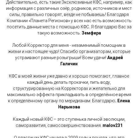
Действительно, есть такие Эксклюзивные КФС, например, как
информация с различных озёр, родников, источников и мест
силы, правильно говорят, везде не побываешь! Благодаря
Компании «Планета Регионов» у всех нас есть возможность
посетить данные места с помощью КФС. Я благодарю Вас за
такую возможность.
Земфира
Любой Корректор для меня - незаменимый помощник в
жизни и настоящее чудо! Спасибо организаторам, которые
устраивают разные розыгрыши! Всем удачи!
Андрей
Галичин
КФС в моей жизни уже давно и хорошо помогают, главное
каждый день делать прокачки, пить воду,
структурированную на Корректорах и желательно для
максимально эффекта прикладывать в определённое время
к определённому органу по меридианам. Благодарю
. Елена
Нарыкова
Каждый новый КФС – это ступенька личной эволюции,
саморазвития, самосовершенствования.
malov231
О пластинах КФС узнала в 2009 году и поняла, что это