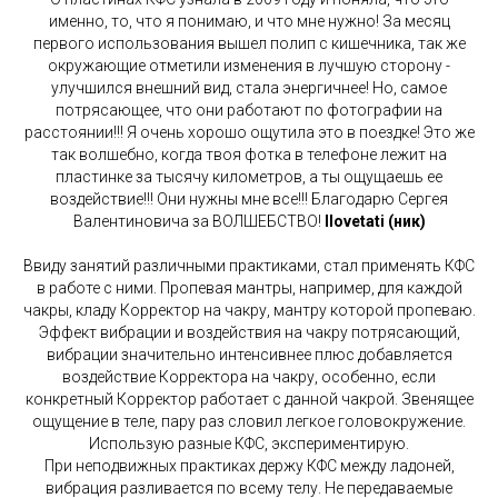
именно, то, что я понимаю, и что мне нужно! За месяц
первого использования вышел полип с кишечника, так же
окружающие отметили изменения в лучшую сторону -
улучшился внешний вид, стала энергичнее! Но, самое
потрясающее, что они работают по фотографии на
расстоянии!!! Я очень хорошо ощутила это в поездке! Это же
так волшебно, когда твоя фотка в телефоне лежит на
пластинке за тысячу километров, а ты ощущаешь ее
воздействие!!! Они нужны мне все!!! Благодарю Сергея
Валентиновича за ВОЛШЕБСТВО!
Ilovetati (ник)
Ввиду занятий различными практиками, стал применять КФС
в работе с ними. Пропевая мантры, например, для каждой
чакры, кладу Корректор на чакру, мантру которой пропеваю.
Эффект вибрации и воздействия на чакру потрясающий,
вибрации значительно интенсивнее плюс добавляется
воздействие Корректора на чакру, особенно, если
конкретный Корректор работает с данной чакрой. Звенящее
ощущение в теле, пару раз словил легкое головокружение.
Использую разные КФС, экспериментирую.
При неподвижных практиках держу КФС между ладоней,
вибрация разливается по всему телу. Не передаваемые