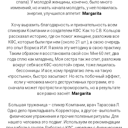
спала). У молодой женщины, конечно, было много
изменений, но и мать начала молодеть, у неё появилась
энергия, улучшился аппетит.
Margarita
Хочу выразить благодарность и признательность всем
спикерам Компании и создателем КФС. Как то С.В. Кольцов
рассказал историю, где он помог женщине, разложив все
КФС, которые были при нем (около 21 шт.), в свою очередь
это опыт Вормса И.И. Я взяла эту методику в свою практику.
Таким образом я восстановила свой сон. Мне 60 лет, два
года сплю как младенец. Моя сестра так же спит, разложив
вокруг себя все КФС «золотой» серии, тоже лишилась
бессонницы. И все, кому предлагаю лечь на такую
«простыню», быстро засыпают. Но есть побочный эффект,
если у человека много деструктивных программ, его
сначала может протрясти и проморозить, но в результате
все равно заснёт.
Margarita
Большая труженица – спикер Компании, врач Тарасова Л.
Одно дело прикладывать Корректоры, а другое - выполнять
физические упражнения и прочие полезные ритуалы. Для
нашего человека это подвиг. Используем ее рекомендации
при работе в группе. Работая с КФС, чередуем с физическими