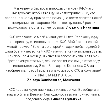
Мы живем в быстро меняющемся мире и КФС - это
инструмент, чтобы твоя душа не потерялась. То, что
здоровье в норму приходит с помощью всего спектра нашей
продукции - это хорошо. Но важнее духовный рост и
возможность остаться человеком.
Людмила Никитина
КФС стал частью моей жизни уже 11 лет. Расскажу одну
историю чудес использования КФС. Мой брат с первой
женой прожил 13 лет, а со второй 4 года и не было детей. Я
дала брату и невестке 4 КФС и научила, как их использовать.
Так прошло 4 месяца, и невестка забеременела. Хотя мой
брат покинул этот мир, сейчас растет его сын, в этом году
исполнится ему 8 лет. Благодарю Кольцова С.В. за
изобретение, Готов Гэрэл за знакомство с КФС и Компанией
«ПЛАНЕТА РЕГИОНОВ».
Zolzaya Gombosuren, Монголия
КФС корректирует нас и нашу жизнь во имя Всеобщего и
нашего блага. Великая благодарность всем причастным к
созданию чуда!!!
Инесса Булыгина