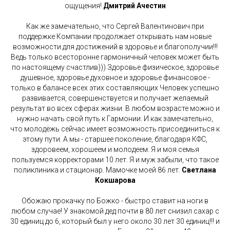
ощущения!
Дмитрий Ачестин
Как же замечательно, что Сергей Валентинович при
поддержке Компании продолжает открывать нам новые
возможности для достижений в здоровье и благополучии!!!
Ведь только всесторонне гармоничный человек может быть
по настоящему счастлив))) Здоровье физическое, здоровье
душевное, здоровье духовное и здоровье финансовое -
только в балансе всех этих составляющих Человек успешно
развивается, совершенствуется и получает желаемый
результат во всех сферах жизни. В любом возрасте можно и
нужно начать свой путь к Гармонии. И как замечательно,
что молодёжь сейчас имеет возможность присоединиться к
этому пути. А мы - старшее поколение, благодаря КФС,
здоровеем, хорошеем и молодеем. Я и моя семья
пользуемся корректорами 10 лет. Я и муж забыли, что такое
поликлиника и стационар. Мамочке моей 86 лет.
Светлана
Кокшарова
Обожаю прокачку по Божко - быстро ставит на ноги в
любом случае! У знакомой дед почти в 80 лет снизил сахар с
30 единиц до 6, который был у него около 30 лет 30 единиц!!! и