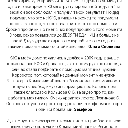
это за однин курс прокачки по Божко - 21 день по 40 минут в
одно и тоже время + 30 мл структурированной воды на 1 кг
веса! он все соблюдал и получил такой результат. Но дед
подумал, что это не КФС, а «наши» наконец-то придумали
новое лекарство, что он начал пить и это оно помогло и...
бросил прокачки, но пьет с них воду! прошло с того момента
3 года, сахар повысился до ДЕСЯТИ ЕДИНИЦ и больше не
растёт!) ну чудо же с одного то курса!!! в его то годы и с
такими показателями - считай исцелился!
Ольга Свойкина
КФС в моём доме появились в далёком 2009 году, раньше
пользовалась КФС и брала тот, к которому рука потянется, а
сейчас стала подбирать с помощью маятника нужный
Корректор, тот, который на данный момент мне нужен.
Благодарю Компанию «Планета Регионов» за возможность
получать необходимую информацию про Корректоры,
также благодарю Кольцова С. В. за видео про то, как
работать маятником. Очень нравится лектор Лузгинова С.
Она всё доступно и просто предоставляет информацию про
новинки Компании.
Земфира
И даже пусть не всегда есть возможность приобретать всю
выпускаемую продукцию Компании «Планета Регионов»,