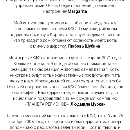
упражнениями. Очень бодрит, освежает, повышает
настроение!
Margarita
Мой кот-красавец совсем не любит пить воду, хотя я
экспериментирую со всеми КФС. Я ему в жидкий корм
подливаю водичку с Корректоров, супчик делаю. Так все,
кто приходит в дом, отмечают холеность моего кота,
отличную шёрстку.
Любовь Шубина
Мои первые КФСки появились в доме в феврале 2021 года.
Кошка их оценила. Я всегда обращаю внимание на ее
реакцию, так как реакция животных самая верная. Коты
никогда не будут есть некачественные продукты или пить
плохую воду. И реакция моей кошки говорит сама за себя.
Очень ей понравилась энергия КФС. А меня позабавило, как
она кайфует. Благодарю за чудесные инструменты для
исцеления и поздравляю с Днём рождения Компанию
«ПЛАНЕТА РЕГИОНОВ»!
Людмила Цуркан
С первых мгновений моего знакомства с КФС, а это было 26
ноября 2008 года, я с любовью и благодарностью всегда
вспоминаю о вас, Сергей Валентинович! Сотни, тысячи и