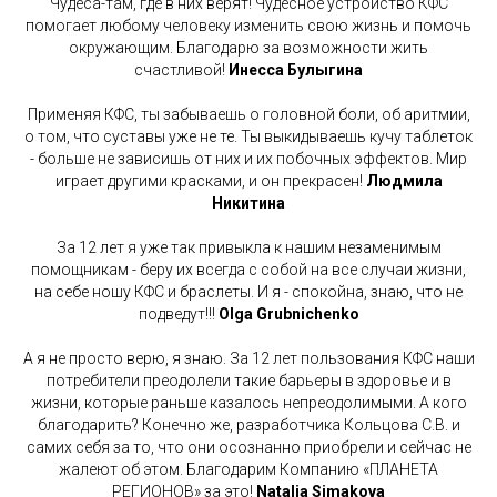
Чудеса-там, где в них верят! Чудесное устройство КФС
помогает любому человеку изменить свою жизнь и помочь
окружающим. Благодарю за возможности жить
счастливой!
Инесса Булыгина
Применяя КФС, ты забываешь о головной боли, об аритмии,
о том, что суставы уже не те. Ты выкидываешь кучу таблеток
- больше не зависишь от них и их побочных эффектов. Мир
играет другими красками, и он прекрасен!
Людмила
Никитина
За 12 лет я уже так привыкла к нашим незаменимым
помощникам - беру их всегда с собой на все случаи жизни,
на себе ношу КФС и браслеты. И я - спокойна, знаю, что не
подведут!!!
Olga Grubnichenko
А я не просто верю, я знаю. За 12 лет пользования КФС наши
потребители преодолели такие барьеры в здоровье и в
жизни, которые раньше казалось непреодолимыми. А кого
благодарить? Конечно же, разработчика Кольцова С.В. и
самих себя за то, что они осознанно приобрели и сейчас не
жалеют об этом. Благодарим Компанию «ПЛАНЕТА
РЕГИОНОВ» за это!
Natalia Simakova