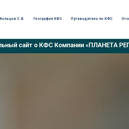
Кольцов С.В.
География КФС
Путеводитель по КФС
Отз
ьный сайт о КФС Компании «ПЛАНЕТА Р