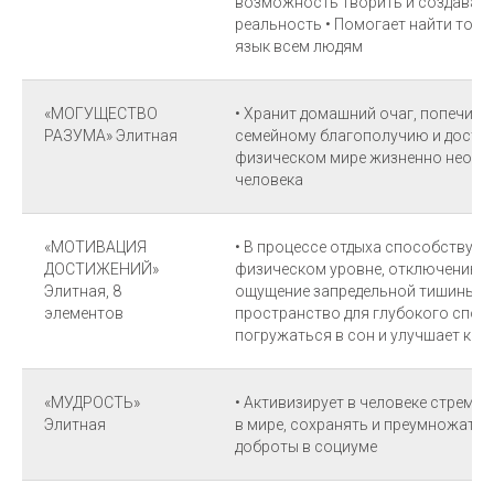
возможность творить и создават
реальность • Помогает найти точ
язык всем людям
«МОГУЩЕСТВО
• Хранит домашний очаг, попечите
РАЗУМА» Элитная
семейному благополучию и достатк
физическом мире жизненно необх
человека
«МОТИВАЦИЯ
• В процессе отдыха способствуе
ДОСТИЖЕНИЙ»
физическом уровне, отключению м
Элитная, 8
ощущение запредельной тишины и 
элементов
пространство для глубокого споко
погружаться в сон и улучшает кач
«МУДРОСТЬ»
• Активизирует в человеке стремле
Элитная
в мире, сохранять и преумножать
доброты в социуме