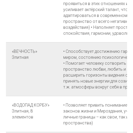
проявиться в этих отношениях или
усиливает актёрский талант, что 
адаптироваться в современном ми
пространство от всего негативног
воздействия) • Наполняет простра
спокойствия, гармонии, удовольс
«ВЕЧНОСТЬ»
• Способствует достижению гармо
Элитная
миром, состоянию психологическ
• Помогает человеку сотворить вок
пространство любви, любить и бы
расширить горизонты видения сво
принять новые энергии для созида
т.ж. атмосферы вокруг себя в про
«ВОДОПАД КОРБУ»
• Позволяет привить понимание н
Элитная, 8
законов жизни и Мироздания, учи
элементов
личные границы – как свои, так и 
пространства)