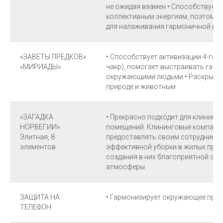
не ожидая взамен • Способствует
коллективным энергиям, поэтому
для налаживания гармоничной раб
«ЗАВЕТЫ ПРЕДКОВ»
• Способствует активизации 4-го и
«МИРИАДЫ»
чакр), помогает выстраивать гар
окружающими людьми • Раскрывае
природе и животным
«ЗАГАДКА
• Прекрасно подходит для клининга
НОРВЕГИИ»
помещений. Клининговые компании
Элитная, 8
предоставлять своим сотрудникам
элементов
эффективной уборки в жилых прос
создания в них благоприятной эн
атмосферы
ЗАЩИТА НА
• Гармонизирует окружающее про
ТЕЛЕФОН