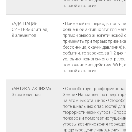
плохой экологии
«АДАПТАЦИЯ.
• Применяйте в периоды повышенн
СИНТЕЗ» Элитная,
солнечной активности: для метео
8 элементов
прямой вызов энергетической ста
применять при первых признаках н
бессонница, скачки давления) или,
событии, то заранее, за 1-2 дня • 
условиях техногенного стресса: ж
постоянное воздействие Wi-Fi, эл
плохой экологии
«АНТИКАТАКЛИЗМ»
• Способствует расформированию
Эксклюзивная
Земле • Направлен на предотвращ
на атомных станциях • Способст
потенциальных опасностей для жизн
террористических угроз • Способ
пожаров и помогает их тушению •
угрозы возникновения торнадо • Н
предотвращение наводнения, паво