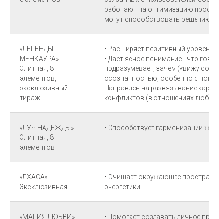
работают на оптимизацию простр
могут способствовать решению 
«ЛЕГЕНДЫ
• Расширяет позитивный уровень 
МЕНКАУРА»
• Даёт ясное понимание - что гово
Элитная, 8
подразумевает, зачем («вижу совет
элементов,
осознанностью, особенно с поним
эксклюзивный
Направлен на развязывание карм
тираж
конфликтов (в отношениях любого
«ЛУЧ НАДЕЖДЫ»
• Способствует гармонизации жил
Элитная, 8
элементов
«ЛХАСА»
• Очищает окружающее пространст
Эксклюзивная
энергетики
«МАГИЯ ЛЮБВИ»
• Помогает создавать личное про