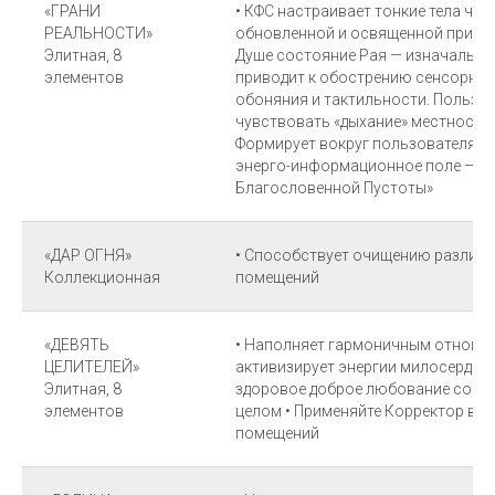
«ГРАНИ
• КФС настраивает тонкие тела чел
РЕАЛЬНОСТИ»
обновленной и освященной природ
Элитная, 8
Душе состояние Рая — изначально
элементов
приводит к обострению сенсорног
обоняния и тактильности. Пользо
чувствовать «дыхание» местности, 
Формирует вокруг пользователя и
энерго-информационное поле — «
Благословенной Пустоты»
«ДАР ОГНЯ»
• Способствует очищению различн
Коллекционная
помещений
«ДЕВЯТЬ
• Наполняет гармоничным отношен
ЦЕЛИТЕЛЕЙ»
активизирует энергии милосердия
Элитная, 8
здоровое доброе любование собой
элементов
целом • Применяйте Корректор в к
помещений