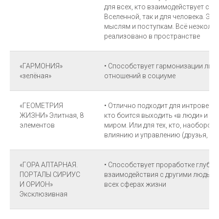
для всех, кто взаимодействует с э
Вселенной, так и для человека. Эт
мыслям и поступкам. Всё неэколо
реализовано в пространстве
«ГАРМОНИЯ»
• Способствует гармонизации лич
«зелёная»
отношений в социуме
«ГЕОМЕТРИЯ
• Отлично подходит для интроверто
ЖИЗНИ» Элитная, 8
кто боится выходить «в люди» и к
элементов
миром. Или для тех, кто, наоборот
влиянию и управлению (друзья, ком
«ГОРА АЛТАРНАЯ.
• Способствует проработке глуби
ПОРТАЛЫ СИРИУС
взаимодействия с другими людьми
И ОРИОН»
всех сферах жизни
Эксклюзивная