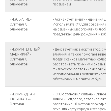
элементов
переменам
«ИЗОБИЛИЕ»
• Активирует энергии единения Душ
Элитная, 8
Используйте КФС для создания ат
элементов
на семейных мероприятиях любого
праздниках, днях рождения и юбиле
«ИЗУМИТЕЛЬНЫЙ
• Действует как амортизатор, см
МАВРИКИЙ»
влияния, а также помогает нивели
Элитная, 8
людей скачков магнитных колебан
элементов
расстраивать психику и оказывать
физическое состояние человека •
использования в условиях нестаб
обстановки и магнитных бурь
«ИЗУМРУДНАЯ
• КФС остановил сильный ливень в
СКРИЖАЛЬ»
Ливень шёл долго, затопило автодо
Элитная
расстояние 10 метров проходили за
открыла карту города в телефоне и