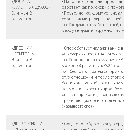
«ДОЛИНА
• Наполняет, очищает пространств
КАМЕННЫХ ДУХОВ»
работает как поисковик: помогает 
Элитная, 8
• Позволяет каждому установить г
элементов
её энергиями, раскрывает глубинн
необходимость заботы о ней, нап
между людьми и окружающим мир
«ДРЕВНИЙ
• Способствует налаживанию вза
ЦЕЛИТЕЛЬ»
на неверных представлениях, забл
Элитная, 8
необоснованных ожиданиях • В ко
элементов
можете обратиться к КФС с конкр
вас беспокоит, затем сформирова
этих отношений, и после этого сле
беспокойства наблюдать, как меня
возможно выразить просьбу след
снять напряжение, возникшее из-з
причиняющих боль отношений с о
(называете его)»
«ДРЕВО ЖИЗНИ.
• Создаёт особую эфирную среду З
ТУЛЕ» Элитная, 8
позволяющий взять поток силы мес