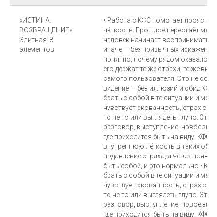
«ИСТИНА.
• Работа с КФС помогает прояснят
ВОЗВРАЩЕНИЕ»
чёткость. Прошлое перестаёт меша
Элитная, 8
человек начинает воспринимать с
элементов
иначе — без привычных искажений.
понятно, почему рядом оказался т
его держат те же страхи, те же вну
самого пользователя. Это не осуж
видение — без иллюзий и обид КФС
брать с собой в те ситуации и мест
чувствует скованность, страх осуж
то не то или выглядеть глупо. Это
разговор, выступление, новое зна
где приходится быть на виду. КФС 
внутреннюю лёгкость в таких обст
подавление страха, а через появл
быть собой, и это нормально • КФ
брать с собой в те ситуации и мест
чувствует скованность, страх осуж
то не то или выглядеть глупо. Это
разговор, выступление, новое зна
где приходится быть на виду. КФС 