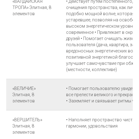
«ВАЛДАЙСКАЯ
• Действует путем постепенного, 
ТРОПА» Элитная, 8
очищения пространства, как личног
элементов
подобно мощной волне, которая с
устаревшее, позволяя на освобож
высоком энергетическом уровне с
современное • Привлекает в окру
друзей • Помогает очищать жизне
пользователя (дача, квартира, заг
вредоносных энергетических возд
позитивной энергетикой благости 
улучшает самочувствие при обжив
(местности, коллективе)
«ВЕЛИЧИЕ»
• Помогает пользователю увидеть,
Элитная, 8
все прелести великого и прекрасно
элементов
• Заземляет и связывает ритмы че
«ВЕРШИТЕЛЬ»
• Наполняет пространство чистой 
Элитная, 8
гармонии, удовольствия
элементов