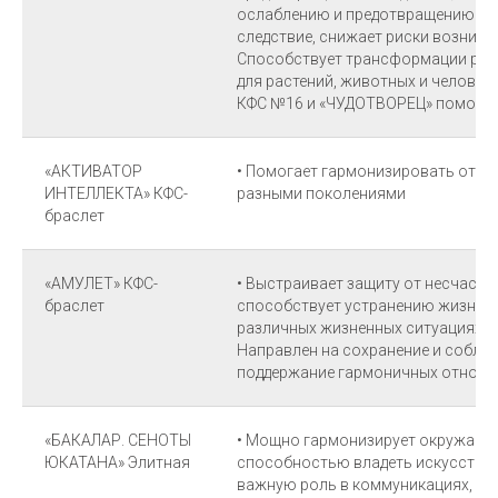
ослаблению и предотвращению зем
следствие, снижает риски возникн
Способствует трансформации ради
для растений, животных и человек
КФС №16 и «ЧУДОТВОРЕЦ» помогае
«АКТИВАТОР
• Помогает гармонизировать отно
ИНТЕЛЛЕКТА» КФС-
разными поколениями
браслет
«АМУЛЕТ» КФС-
• Выстраивает защиту от несчастны
браслет
способствует устранению жизненн
различных жизненных ситуациях н
Направлен на сохранение и соблюд
поддержание гармоничных отнош
«БАКАЛАР. СЕНОТЫ
• Мощно гармонизирует окружающе
ЮКАТАНА» Элитная
способностью владеть искусством
важную роль в коммуникациях, пе