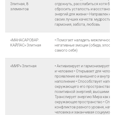
Элитная, 8
отдохнуть, расслабиться хотя бы 
элементов
сбросить усталость и восстанови
энергий для жизни • Направлен на
своих лучших качеств: мудрость, с
гармония, забота, любовь
«МАНАСАРОВАР.
• Помогает наладить межличностн
КАЙЛАС» Элитная
негативные эмоции (обида, злость,
самого себя)
«МИР» Элитная
• Активизирует и гармонизирует ми
и человеке • Открывает для челов
проявление ее внешнего и внутрен
наполнение • Способствует напол
окружающего его пространства га
позитивной энергией, высшими св
Транслирует энергию Мира как в ду
окружающее пространство • Спос
конфликтов разного уровня, начи
человека и заканчивая социумом 