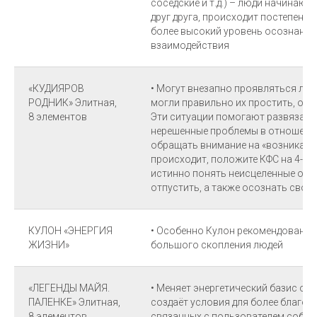
соседские и т.д.) – люди начинают
друг друга, происходит постепенны
более высокий уровень осознания
взаимодействия
«КУДИЯРОВ
• Могут внезапно проявляться люд
РОДНИК» Элитная,
могли правильно их простить, отпу
8 элементов
Эти ситуации помогают развязать
нерешенные проблемы в отношения
обращать внимание на «возникающ
происходит, положите КФС на 4-й Э
истинно понять неисцеленные отн
отпустить, а также осознать свое
КУЛОН «ЭНЕРГИЯ
• Особенно Кулон рекомендовано н
ЖИЗНИ»
большого скопления людей
«ЛЕГЕНДЫ МАЙЯ.
• Меняет энергетический базис о
ПАЛЕНКЕ» Элитная,
создаёт условия для более благо
8 элементов
связанных с пользователем событий