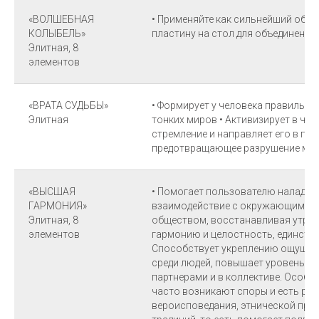
«ВОЛШЕБНАЯ
• Применяйте как сильнейший обере
КОЛЫБЕЛЬ»
пластину на стол для объединения
Элитная, 8
элементов
«ВРАТА СУДЬБЫ»
• Формирует у человека правильно
Элитная
тонких миров • Активизирует в че
стремление и направляет его в пр
предотвращающее разрушение ми
«ВЫСШАЯ
• Помогает пользователю наладит
ГАРМОНИЯ»
взаимодействие с окружающим мир
Элитная, 8
обществом, восстанавливая утра
элементов
гармонию и целостность, единство
Способствует укреплению ощущени
среди людей, повышает уровень д
партнерами и в коллективе. Особен
часто возникают споры и есть раз
вероисповедания, этнической при