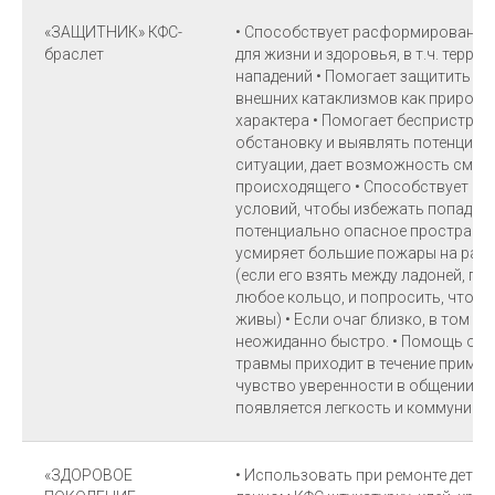
«ЗАЩИТНИК» КФС-
• Способствует расформированию
браслет
для жизни и здоровья, в т.ч. терро
нападений • Помогает защитить че
внешних катаклизмов как природно
характера • Помогает беспристр
обстановку и выявлять потенциал
ситуации, дает возможность смотр
происходящего • Способствует ф
условий, чтобы избежать попадан
потенциально опасное пространст
усмиряет большие пожары на рас
(если его взять между ладоней, пр
любое кольцо, и попросить, чтоб 
живы) • Если очаг близко, в том же
неожиданно быстро. • Помощь от 
травмы приходит в течение пример
чувство уверенности в общении, и
появляется легкость и коммуника
«ЗДОРОВОЕ
• Использовать при ремонте детск