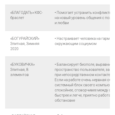
«БЛАГОДАТЬ» КФС-
• Помогает устранить конфликтные
браслет
на новый уровень общения с пози
и любви
«БОГУРАЙСКИЙ»
• Настраивает человека на гармо
Элитная, Зимняя
окружающим социумом
2020
«БУКОВИЧКА»
• Балансирует биополе, выравнива
Элитная, 8
пространство пользователя, закр
элементов
при непосредственном контакте (в 
Если на работе очень нервная об
системный блок своего компьютера
спокойнее, сговорчивее между со
быстрее и легче, приятно работать
обстановке