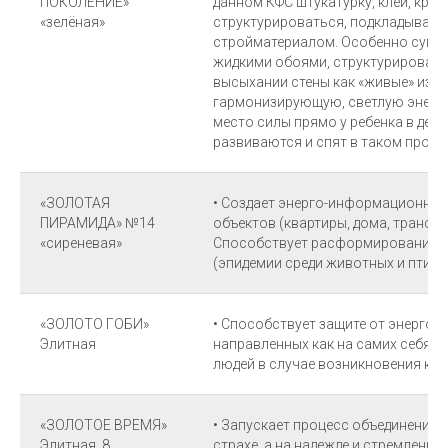
ПОКОЛЕНИЕ»
данном КФС штукатурку, клей, крас
«зелёная»
структурироваться, подкладывать 
стройматериалом. Особенно супер
жидкими обоями, структурированн
высыхании стены как «живые» излу
гармонизирующую, светлую энерг
место силы прямо у ребенка в детс
развиваются и спят в таком прост
«ЗОЛОТАЯ
• Создает энерго-информационную
ПИРАМИДА» №14
объектов (квартиры, дома, транспорт
«сиреневая»
Способствует расформированию э
(эпидемии среди животных и птиц)
«ЗОЛОТО ГОБИ»
• Способствует защите от энерго
Элитная
направленных как на самих себя (ау
людей в случае возникновения ко
«ЗОЛОТОЕ ВРЕМЯ»
• Запускает процесс объединения 
Элитная, 8
страхе, а на надежде и стремлени