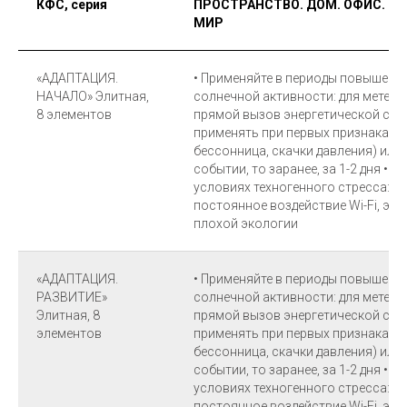
КФС, серия
ПРОСТРАНСТВО. ДОМ. ОФИС. 
МИР
«АДАПТАЦИЯ.
• Применяйте в периоды повышенн
НАЧАЛО» Элитная,
солнечной активности: для метео
8 элементов
прямой вызов энергетической ста
применять при первых признаках н
бессонница, скачки давления) или,
событии, то заранее, за 1-2 дня • 
условиях техногенного стресса: ж
постоянное воздействие Wi-Fi, эл
плохой экологии
«АДАПТАЦИЯ.
• Применяйте в периоды повышенн
РАЗВИТИЕ»
солнечной активности: для метео
Элитная, 8
прямой вызов энергетической ста
элементов
применять при первых признаках н
бессонница, скачки давления) или,
событии, то заранее, за 1-2 дня • 
условиях техногенного стресса: ж
постоянное воздействие Wi-Fi, эл