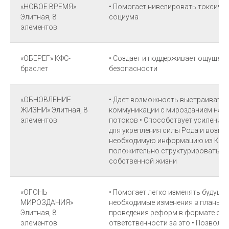
«НОВОЕ ВРЕМЯ»
• Помогает нивелировать токсичес
Элитная, 8
социума
элементов
«ОБЕРЕГ» КФС-
• Создает и поддерживает ощущен
браслет
безопасности
«ОБНОВЛЕНИЕ
• Дает возможность выстраивать
ЖИЗНИ» Элитная, 8
коммуникации с мирозданием на 
элементов
потоков • Способствует усилению
для укрепления силы Рода и возм
необходимую информацию из Косм
положительно структурировать эн
собственной жизни
«ОГОНЬ
• Помогает легко изменять будущее
МИРОЗДАНИЯ»
необходимые изменения в планы д
Элитная, 8
проведения реформ в формате ос
элементов
ответственности за это • Позволя