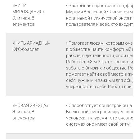
«НИТИ
• Раскрывает пространство, форм
МИРОЗДАНИЯ»
Мирами Вселенной • Является м
Элитная, 8
негативной психической энергии,
элементов
пользователя и всех, кто входит в 
«НИТЬ АРИАДНЫ»
• Помогает людям, которым очен
КФС-браслет
в обществе, найти комфортный кру
работе, в деятельности, свои цели,
Работает с 3-м ЭЦ, это - социализа
забота о близких и обществе. Реал
помогает найти своё место в жизн
себя нужным и важным для общест
уверенность в себе. Работа принос
«НОВАЯ ЗВЕЗДА»
• Способствует сонастройке на К
Элитная, 8
Вселенной, синхронизирует цирка
элементов
человека, т.к. время - это энергия
системах оно имеет свой ритм