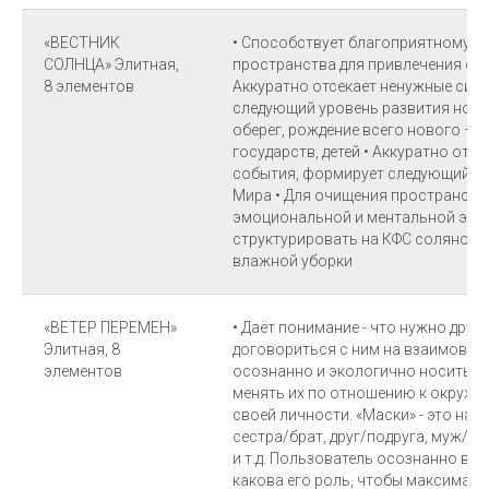
«ВЕСТНИК
• Способствует благоприятному и
СОЛНЦА» Элитная,
пространства для привлечения сча
8 элементов
Аккуратно отсекает ненужные сит
следующий уровень развития новог
оберег, рождение всего нового – эн
государств, детей • Аккуратно отс
события, формирует следующий ур
Мира • Для очищения пространств
эмоциональной и ментальной эне
структурировать на КФС соляной 
влажной уборки
«ВЕТЕР ПЕРЕМЕН»
• Даёт понимание - что нужно друг
Элитная, 8
договориться с ним на взаимовыг
элементов
осознанно и экологично носить р
менять их по отношению к окружаю
своей личности. «Маски» - это наш
сестра/брат, друг/подруга, муж/же
и т.д. Пользователь осознанно выб
какова его роль, чтобы максималь