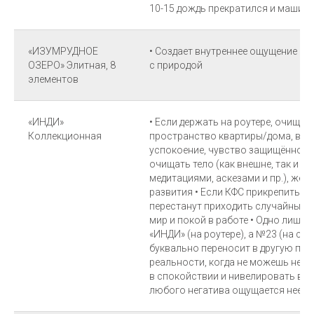
10-15 дождь прекратился и машины
«ИЗУМРУДНОЕ
• Создает внутреннее ощущение га
ОЗЕРО» Элитная, 8
с природой
элементов
«ИНДИ»
• Если держать на роутере, очищае
Коллекционная
пространство квартиры/дома, воз
успокоение, чувство защищённост
очищать тело (как внешне, так и в
медитациями, аскезами и пр.), жел
развития • Если КФС прикрепить на
перестанут приходить случайные и
мир и покой в работе • Одно лишь 
«ИНДИ» (на роутере), а №23 (на се
буквально переносит в другую пл
реальности, когда не можешь нерв
в спокойствии и нивелировать вся
любого негатива ощущается неес