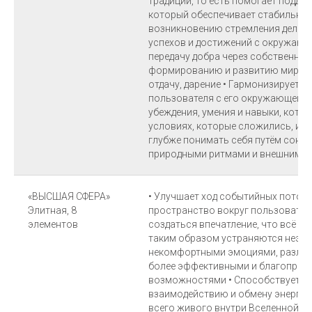
традиций, то есть помогает подде
который обеспечивает стабильнос
возникновению стремления делить
успехов и достижений с окружающи
передачу добра через собственные
формированию и развитию мира пу
отдачу, дарение • Гармонизирует 
пользователя с его окружающей с
убеждения, умения и навыки, кото
условиях, которые сложились, и 
глубже понимать себя путём сона
природными ритмами и внешними 
«ВЫСШАЯ СФЕРА»
• Улучшает ход событийных потоко
Элитная, 8
пространство вокруг пользовател
элементов
создаться впечатление, что всё ру
таким образом устраняются неэф
некомфортными эмоциями, разли
более эффективными и благоприя
возможностями • Способствует г
взаимодействию и обмену энерги
всего живого внутри Вселенной •