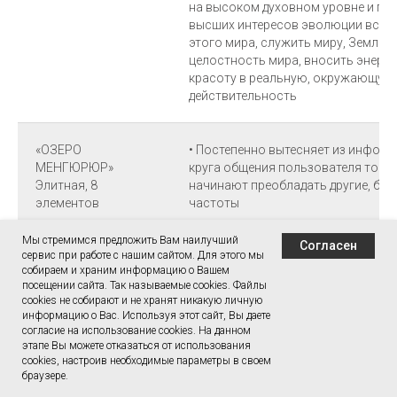
на высоком духовном уровне и при
высших интересов эволюции всего
этого мира, служить миру, Земле 
целостность мира, вносить энерг
красоту в реальную, окружающую 
действительность
«ОЗЕРО
• Постепенно вытесняет из инфор
МЕНГЮРЮР»
круга общения пользователя токс
Элитная, 8
начинают преобладать другие, бол
элементов
частоты
Мы стремимся предложить Вам наилучший
Согласен
сервис при работе с нашим сайтом. Для этого мы
«ОЗЕРО СВЯТОЕ»
• Может энергетически «спрятать»
собираем и храним информацию о Вашем
Элитная, 8
условно невидимое пространство 
посещении сайта. Так называемые cookies. Файлы
элементов
звонками, сообщениями), чтобы д
cookies не собирают и не хранят никакую личную
наедине с собой, с природой, снят
информацию о Вас. Используя этот сайт, Вы даете
информации, людей, городов, а та
согласие на использование cookies. На данном
мысли, продышать и трансформиро
этапе Вы можете отказаться от использования
cookies, настроив необходимые параметры в своем
пользователю формировать свое 
браузере.
(пространство) радости и вдохнов