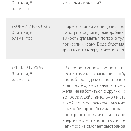
Элитная, 8
негативных энергий
элементов
«КОРНИ И КРЫЛЬЯ»
• Гармонизация и очищение простр
Элитная, 8
Наводя порядок в доме, добавь и
элементов
ёмкость для мытья полов, в пульв
прикрепи к крану. Вода будет мяг
«разливать» вокруг энергию тиши
«КРЫЛЬЯ ДУХА»
• Включает дипломатичность и пре
Элитная, 8
вежливыми высказывания, побужд
элементов
способность деликатно и тепло вы
если необходимо сказать что-то н
желание заботиться о других, но 
вопросам: действительно ли эта з
какой форме? Тренирует умение не
людям без просьбы и запроса с их
пространство живительных энергий
энергии могут наполнять и исцеля
напитков • Помогает выстраивать 