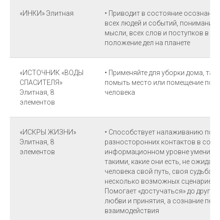
«ИНКИ» Элитная
• Приводит в состояние осознанн
всех людей и событий, понимания 
мысли, всех слов и поступков в о
положение дел на планете
«ИСТОЧНИК «ВОДЫ
• Применяйте для уборки дома, та
СПАСИТЕЛЯ»
помыть место или помещение посл
Элитная, 8
человека
элементов
«ИСКРЫ ЖИЗНИ»
• Способствует налаживанию пози
Элитная, 8
разносторонних контактов в социу
элементов
информационном уровне умение п
такими, какие они есть, не ожидая 
человека свой путь, своя судьба, 
несколько возможных сценариев д
Помогает «достучаться» до другог
любви и принятия, а сознание пер
взаимодействия