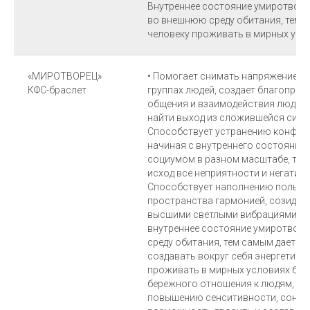
Внутреннее состояние умиротворе
во внешнюю среду обитания, тем 
человеку проживать в мирных усл
«МИРОТВОРЕЦ»
• Помогает снимать напряжение в 
КФС-браслет
группах людей, создает благоприя
общения и взаимодействия людей 
найти выход из сложившейся ситу
Способствует устранению конфлик
начиная с внутреннего состояния 
социумом в разном масштабе, тр
исход все неприятности и негатив
Способствует наполнению пользо
пространства гармонией, созидат
высшими светлыми вибрациями ис
внутреннее состояние умиротвор
среду обитания, тем самым дает 
создавать вокруг себя энергетиче
проживать в мирных условиях быт
бережного отношения к людям, пр
повышению сенситивности, сонаст