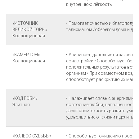
внутреннюю лёгкость
«ИСТОЧНИК
• Помогает счастью и благополуч
ВЕЛИКОЙ ГОРЫ»
талисманом /оберегом дома и дру
Коллекционная
«КАМЕРТОН»
• Усиливает, дополняет и закрепля
Коллекционная
сонастройки • Способствует боле
положительных результатов возде
организм • При совместном возде
способствует раскрытию их макс
«КОД ГОБИ»
• Налаживает связь с энергиями В
Элитная
состояние любви, наполненности, 
дарит возможность развить умени
удовольствие от жизни и делитьс
«КОЛЕСО СУДЬБЫ»
• Способствует очищению простра