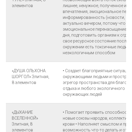
элементов
лишнее, ненужное, полученное из 
впечатления, эмоциональное пер
информированность (новости, соц
актуально вечером, потому что по
эмоциональное перенасыщение, 
дня, подготовить организм к отдых
свое ресурсное состояние после о
окружении есть токсичные люди, 
неэкологичным способом
«ДУША ОЛЬХОНА.
• Создает благоприятные ситуации
ШОРГОЛ» Элитная,
окружающими людьми и пространс
8 элементов
эгрегор пространства для благопо
отдыха и любого экологичного вид
окружающих людей
«ДЫХАНИЕ
• Помогает проявить способность 
ВСЕЛЕННОЙ»
новые союзы народов, коллективы 
Элитная, 8
крови • Наполняет смыслом и прин
элементов
возможность что-то делать и отда